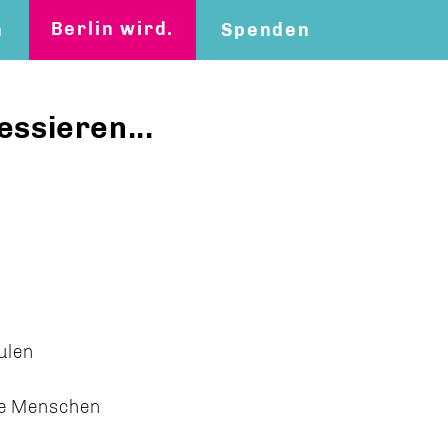
Berlin wird.
n
Spenden
essieren...
ulen
ele Menschen