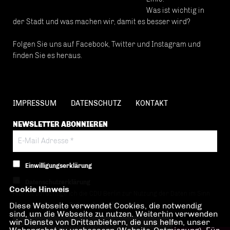
Was ist wichtig in
der Stadt und was machen wir, damit es besser wird?
Folgen Sie uns auf Facebook, Twitter und Instagram und
finden Sie es heraus.
IMPRESSUM
DATENSCHUTZ
KONTAKT
NEWSLETTER ABONNIEREN
Einwilligungserklärung
Datenschutzerklärung
Cookie Hinweis
Hiermit berechtige ich die CDU Berlin zur Nutzung der Daten im Sinn
Diese Webseite verwendet Cookies, die notwendig
der nachfolgenden
Datenschutzerklärung.*
sind, um die Webseite zu nutzen. Weiterhin verwenden
wir Dienste von Drittanbietern, die uns helfen, unser
Anti-Roboter-Verifizierung