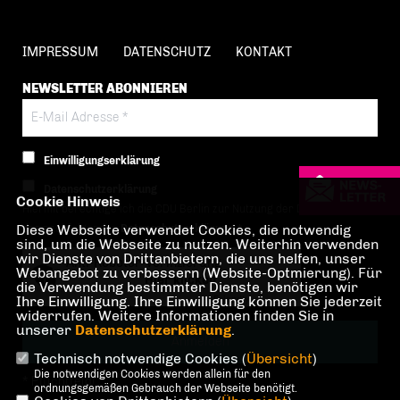
IMPRESSUM
DATENSCHUTZ
KONTAKT
NEWSLETTER ABONNIEREN
Einwilligungserklärung
Datenschutzerklärung
Cookie Hinweis
Hiermit berechtige ich die CDU Berlin zur Nutzung der Daten im Sinn
Diese Webseite verwendet Cookies, die notwendig
der nachfolgenden
Datenschutzerklärung.*
sind, um die Webseite zu nutzen. Weiterhin verwenden
wir Dienste von Drittanbietern, die uns helfen, unser
Anti-Roboter-Verifizierung
Webangebot zu verbessern (Website-Optmierung). Für
Hier klicken
die Verwendung bestimmter Dienste, benötigen wir
Ihre Einwilligung. Ihre Einwilligung können Sie jederzeit
Friendly
Captcha ⇗
widerrufen. Weitere Informationen finden Sie in
unserer
Datenschutzerklärung
.
Technisch notwendige Cookies (
Übersicht
)
Die notwendigen Cookies werden allein für den
* Pflichtfeld!
ordnungsgemäßen Gebrauch der Webseite benötigt.