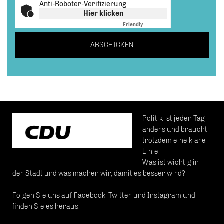
Anti-Roboter-Verifizierung
Hier klicken
Friendly
Captcha ⇗
ABSCHICKEN
Politik ist jeden Tag
anders und braucht
trotzdem eine klare
Linie.
Was ist wichtig in
der Stadt und was machen wir, damit es besser wird?
Folgen Sie uns auf Facebook, Twitter und Instagram und
finden Sie es heraus.