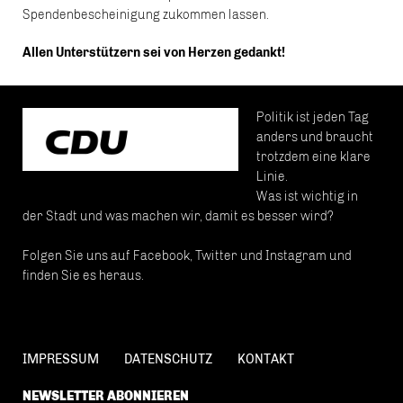
Spendenbescheinigung zukommen lassen.
Allen Unterstützern sei von Herzen gedankt!
Politik ist jeden Tag
anders und braucht
trotzdem eine klare
Linie.
Was ist wichtig in
der Stadt und was machen wir, damit es besser wird?
Folgen Sie uns auf Facebook, Twitter und Instagram und
finden Sie es heraus.
IMPRESSUM
DATENSCHUTZ
KONTAKT
NEWSLETTER ABONNIEREN