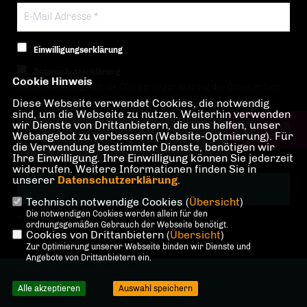
Einwilligungserklärung
Datenschutzerklärung
Cookie Hinweis
Hiermit berechtige ich die CDU Berlin zur Nutzung der Daten im Sinn
Diese Webseite verwendet Cookies, die notwendig
der nachfolgenden
Datenschutzerklärung.*
sind, um die Webseite zu nutzen. Weiterhin verwenden
wir Dienste von Drittanbietern, die uns helfen, unser
Anti-Roboter-Verifizierung
Webangebot zu verbessern (Website-Optmierung). Für
Hier klicken
die Verwendung bestimmter Dienste, benötigen wir
Ihre Einwilligung. Ihre Einwilligung können Sie jederzeit
Friendly
Captcha ⇗
widerrufen. Weitere Informationen finden Sie in
unserer
Datenschutzerklärung
.
Technisch notwendige Cookies (
Übersicht
)
Die notwendigen Cookies werden allein für den
* Pflichtfeld!
ordnungsgemäßen Gebrauch der Webseite benötigt.
Cookies von Drittanbietern (
Übersicht
)
Zur Optimierung unserer Webseite binden wir Dienste und
Angebote von Drittanbietern ein.
@2026 CDU Landesverband Berlin
Alle Rechte vorbehalten.
Alle akzeptieren
Auswahl speichern