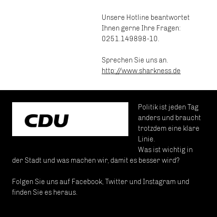
Unsere Hotline beantwortet
Ihnen gerne Ihre Fragen:
0251.149898-10.
Sprechen Sie uns an.
http://www.sharkness.de
Politik ist jeden Tag
anders und braucht
trotzdem eine klare
Linie.
Was ist wichtig in
der Stadt und was machen wir, damit es besser wird?
Folgen Sie uns auf Facebook, Twitter und Instagram und
finden Sie es heraus.