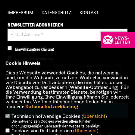
IMPRESSUM
DATENSCHUTZ
KONTAKT
NEWSLETTER ABONNIEREN
Einwilligungserklärung
Datenschutzerklärung
Cookie Hinweis
Hiermit berechtige ich die CDU Berlin zur Nutzung der Daten im Sinn
Diese Webseite verwendet Cookies, die notwendig
der nachfolgenden
Datenschutzerklärung.*
sind, um die Webseite zu nutzen. Weiterhin verwenden
wir Dienste von Drittanbietern, die uns helfen, unser
Anti-Roboter-Verifizierung
Webangebot zu verbessern (Website-Optmierung). Für
Hier klicken
die Verwendung bestimmter Dienste, benötigen wir
Ihre Einwilligung. Ihre Einwilligung können Sie jederzeit
Friendly
Captcha ⇗
widerrufen. Weitere Informationen finden Sie in
unserer
Datenschutzerklärung
.
Technisch notwendige Cookies (
Übersicht
)
Die notwendigen Cookies werden allein für den
* Pflichtfeld!
ordnungsgemäßen Gebrauch der Webseite benötigt.
Cookies von Drittanbietern (
Übersicht
)