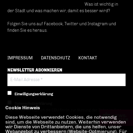
Was ist wichtig in
der Stadt und was machen wir, damit es besser wird?
Folgen Sie uns auf Facebook, Twitter und Instagram und
finden Sie es heraus.
IMPRESSUM
DATENSCHUTZ
KONTAKT
NEWSLETTER ABONNIEREN
Einwilligungserklärung
Datenschutzerklärung
Cookie Hinweis
Hiermit berechtige ich die CDU Berlin zur Nutzung der Daten im Sinn
Diese Webseite verwendet Cookies, die notwendig
der nachfolgenden
Datenschutzerklärung.*
sind, um die Webseite zu nutzen. Weiterhin verwenden
wir Dienste von Drittanbietern, die uns helfen, unser
Anti-Roboter-Verifizierung
Webangebot zu verbessern (Website-Optmierung). Für