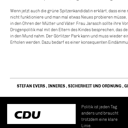
Wenn jetzt auch die grüne Spitzenkandidatin erklärt, dass eine
nicht funktioniere und man mal etwas Neues probieren müsse, 
in den Ohren der Mütter und Väter. Frau Jarasch sollte ihre Vo
Drogenpolitik mal mit den Eltern des Kindes besprechen, das de
in den Mund nahm. Der Görlitzer Park kann und muss wieder e
Erholen werden. Dazu bedarf es einer konsequenten Eindämmu
STEFAN EVERS
,
INNERES
,
SICHERHEIT UND ORDNUNG
,
G
Politik ist jeden Tag
anders und braucht
trotzdem eine klare
Linie.