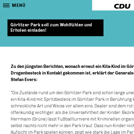
MENÜ
Görlitzer Park soll zum Wohlfühlen und
Erholen einladen!
Zu den jüngsten Berichten, wonach erneut ein Kita-Kind im Gör
Drogenbesteck in Kontakt gekommen ist, erklärt der Generals
Stefan Evers:
"Die Zustände rund um den Görlitzer Park sind schon lange uner
ein Kita-Kind mit Spritzbesteck im Görlitzer Park in Berührung 
schreckliche Art und Weise vor allem eins: Dealer sind dem ro
offenkundig wichtiger, als die Unversehrtheit der Kinder. Bez
Herrmann (Grüne) lässt Fußballturniere mit Kriminellen organi
selbst nachts nicht mehr in den Park traut. Dass nun Kinder n
Aufsicht im Park spielen können, zeigt wie stark die Lage im Park