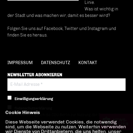
Linie.
Was ist wichtig in
der Stadt und was machen wir, damit es besser wird?
Folgen Sie uns auf Facebook, Twitter und Instagram und
finden Sie es heraus.
IMPRESSUM
DATENSCHUTZ
KONTAKT
NEWSLETTER ABONNIEREN
Einwilligungserklärung
Datenschutzerklärung
Cookie Hinweis
Hiermit berechtige ich die CDU Berlin zur Nutzung der Daten im Sinn
Diese Webseite verwendet Cookies, die notwendig
der nachfolgenden
Datenschutzerklärung.*
sind, um die Webseite zu nutzen. Weiterhin verwenden
wir Dienste von Drittanbietern, die uns helfen, unser
Anti-Roboter-Verifizierung