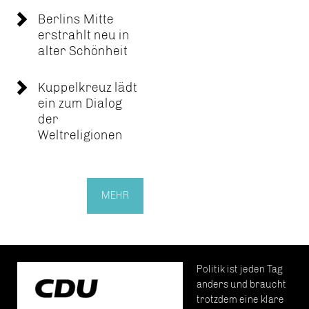
Berlins Mitte
erstrahlt neu in
alter Schönheit
Kuppelkreuz lädt
ein zum Dialog
der
Weltreligionen
MEHR
Politik ist jeden Tag
anders und braucht
trotzdem eine klare