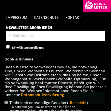
IMPRESSUM
DATENSCHUTZ
KONTAKT
NEWSLETTER ABONNIEREN
Einwilligungserklärung
Datenschutzerklärung
Cookie Hinweis
Hiermit berechtige ich die CDU Berlin zur Nutzung der Daten im Sinn
Diese Webseite verwendet Cookies, die notwendig
der nachfolgenden
Datenschutzerklärung.*
sind, um die Webseite zu nutzen. Weiterhin verwenden
wir Dienste von Drittanbietern, die uns helfen, unser
Anti-Roboter-Verifizierung
Webangebot zu verbessern (Website-Optmierung). Für
Hier klicken
die Verwendung bestimmter Dienste, benötigen wir
Ihre Einwilligung. Ihre Einwilligung können Sie jederzeit
Friendly
Captcha ⇗
widerrufen. Weitere Informationen finden Sie in
unserer
Datenschutzerklärung
.
Technisch notwendige Cookies (
Übersicht
)
Die notwendigen Cookies werden allein für den
* Pflichtfeld!