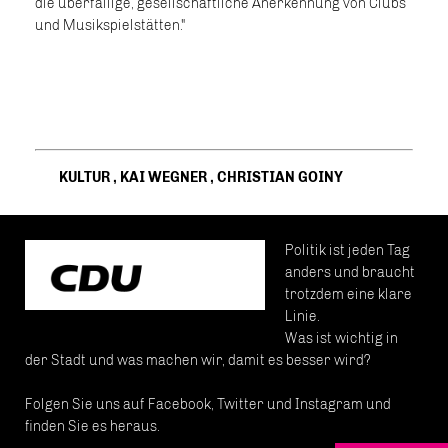
die überfällige, gesellschaftliche Anerkennung von Clubs
und Musikspielstätten."
KULTUR
,
KAI WEGNER
,
CHRISTIAN GOINY
Politik ist jeden Tag
anders und braucht
trotzdem eine klare
Linie.
Was ist wichtig in
der Stadt und was machen wir, damit es besser wird?
Folgen Sie uns auf Facebook, Twitter und Instagram und
finden Sie es heraus.