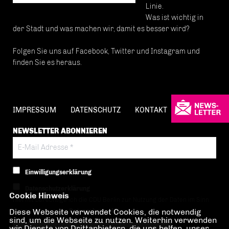
Linie.
Was ist wichtig in
der Stadt und was machen wir, damit es besser wird?
Folgen Sie uns auf Facebook, Twitter und Instagram und
finden Sie es heraus.
IMPRESSUM
DATENSCHUTZ
KONTAKT
NEWSLETTER ABONNIEREN
Einwilligungserklärung
Datenschutzerklärung
Cookie Hinweis
Hiermit berechtige ich die CDU Berlin zur Nutzung der Daten im Sinn
Diese Webseite verwendet Cookies, die notwendig
der nachfolgenden
Datenschutzerklärung.*
sind, um die Webseite zu nutzen. Weiterhin verwenden
wir Dienste von Drittanbietern, die uns helfen, unser