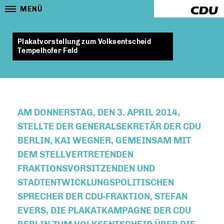
MENÜ
Plakatvorstellung zum Volksentscheid
Tempelhofer Feld
AM DONNERSTAG, DEN 3. APRIL 2014,
STELLTE DER GENERALSEKRETÄR DER CDU
BERLIN, KAI WEGNER, GEMEINSAM MIT
DEM STELLVERTRETENDEN
FRAKTIONSVORSITZENDEN UND
STADTENTWICKLUNGSPOLITISCHEN
SPRECHER DER CDU-FRAKTION, STEFAN
EVERS, DIE PLAKATKAMPAGNE DER CDU