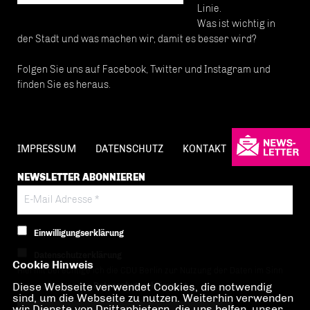
Linie.
Was ist wichtig in
der Stadt und was machen wir, damit es besser wird?
Folgen Sie uns auf Facebook, Twitter und Instagram und
finden Sie es heraus.
IMPRESSUM
DATENSCHUTZ
KONTAKT
NEWSLETTER ABONNIEREN
Einwilligungserklärung
Datenschutzerklärung
Cookie Hinweis
Hiermit berechtige ich die CDU Berlin zur Nutzung der Daten im Sinn
Diese Webseite verwendet Cookies, die notwendig
der nachfolgenden
Datenschutzerklärung.*
sind, um die Webseite zu nutzen. Weiterhin verwenden
wir Dienste von Drittanbietern, die uns helfen, unser