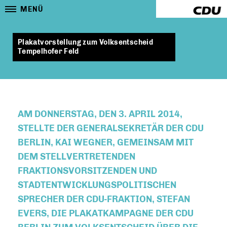
MENÜ
Plakatvorstellung zum Volksentscheid
Tempelhofer Feld
AM DONNERSTAG, DEN 3. APRIL 2014,
STELLTE DER GENERALSEKRETÄR DER CDU
BERLIN, KAI WEGNER, GEMEINSAM MIT
DEM STELLVERTRETENDEN
FRAKTIONSVORSITZENDEN UND
STADTENTWICKLUNGSPOLITISCHEN
SPRECHER DER CDU-FRAKTION, STEFAN
EVERS, DIE PLAKATKAMPAGNE DER CDU