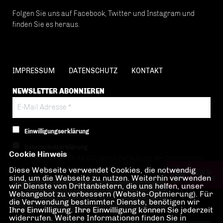
Folgen Sie uns auf Facebook, Twitter und Instagram und
finden Sie es heraus.
IMPRESSUM
DATENSCHUTZ
KONTAKT
NEWSLETTER ABONNIEREN
Einwilligungserklärung
Datenschutzerklärung
Cookie Hinweis
Hiermit berechtige ich die CDU Berlin zur Nutzung der Daten im Sinn
Diese Webseite verwendet Cookies, die notwendig
der nachfolgenden
Datenschutzerklärung.*
sind, um die Webseite zu nutzen. Weiterhin verwenden
wir Dienste von Drittanbietern, die uns helfen, unser
Anti-Roboter-Verifizierung
Webangebot zu verbessern (Website-Optmierung). Für
Hier klicken
die Verwendung bestimmter Dienste, benötigen wir
Ihre Einwilligung. Ihre Einwilligung können Sie jederzeit
Friendly
Captcha ⇗
widerrufen. Weitere Informationen finden Sie in