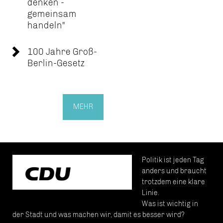
denken -
gemeinsam
handeln"
100 Jahre Groß-
Berlin-Gesetz
MEHR
Politik ist jeden Tag
anders und braucht
trotzdem eine klare
Linie.
Was ist wichtig in
der Stadt und was machen wir, damit es besser wird?