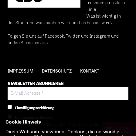
trotzdem eine klare
Linie.
Was ist wichtig in
der Stadt und was machen wir, damit es besser wird?
Folgen Sie uns auf Facebook, Twitter und Instagram und
finden Sie es heraus.
IMPRESSUM
DATENSCHUTZ
KONTAKT
NEWSLETTER ABONNIEREN
Einwilligungserklärung
Datenschutzerklärung
Cookie Hinweis
Hiermit berechtige ich die CDU Berlin zur Nutzung der Daten im Sinn
Diese Webseite verwendet Cookies, die notwendig
der nachfolgenden
Datenschutzerklärung.*