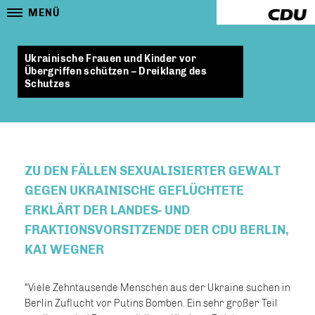
MENÜ
Ukrainische Frauen und Kinder vor
Übergriffen schützen – Dreiklang des
Schutzes
ZU DEN FÄLLEN SEXUALISIERTER GEWALT
GEGEN UKRAINISCHE GEFLÜCHTETE
ERKLÄRT DER LANDES- UND
FRAKTIONSVORSITZENDE DER CDU BERLIN,
KAI WEGNER
"Viele Zehntausende Menschen aus der Ukraine suchen in
Berlin Zuflucht vor Putins Bomben. Ein sehr großer Teil