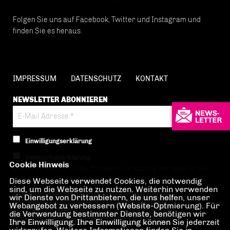
Folgen Sie uns auf Facebook, Twitter und Instagram und
finden Sie es heraus.
IMPRESSUM
DATENSCHUTZ
KONTAKT
NEWSLETTER ABONNIEREN
Einwilligungserklärung
Datenschutzerklärung
Cookie Hinweis
Hiermit berechtige ich die CDU Berlin zur Nutzung der Daten im Sinn
Diese Webseite verwendet Cookies, die notwendig
der nachfolgenden
Datenschutzerklärung.*
sind, um die Webseite zu nutzen. Weiterhin verwenden
wir Dienste von Drittanbietern, die uns helfen, unser
Anti-Roboter-Verifizierung
Webangebot zu verbessern (Website-Optmierung). Für
Hier klicken
die Verwendung bestimmter Dienste, benötigen wir
Ihre Einwilligung. Ihre Einwilligung können Sie jederzeit
Friendly
Captcha ⇗