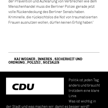
der Prävention und Aufklärung von Verbrechen wie dem
Menschenhandel muss die Berliner Polizei gerade jetzt
volle Rückendeckung des Berliner Senats haben.
Kriminelle, die rücksichtslos die Not von traumatisierten
Frauen ausnutzen wollen, dürfen keinen Erfolg haben.“
KAI WEGNER
,
INNERES
,
SICHERHEIT UND
ORDNUNG
,
POLIZEI
,
SOZIALES
Politik ist jeden Tag
anders und braucht
trotzdem eine klare
Linie.
Was ist wichtig in
der Stadt und was machen wir, damit es besser wird?