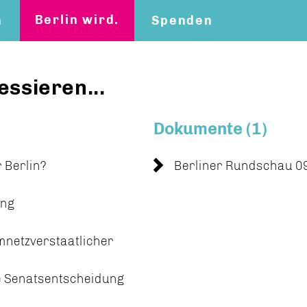
Berlin wird.
n
Spenden
essieren...
Dokumente (1)
r Berlin?
Berliner Rundschau 
ung
mnetzverstaatlicher
le Senatsentscheidung