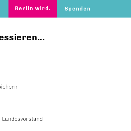
Berlin wird.
n
Spenden
essieren...
sichern
 - Landesvorstand