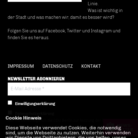
Linie.
Was ist wichtig in
der Stadt und was machen wir, damit es besser wird?
Folgen Sie uns auf Facebook, Twitter und Instagram und
finden Sie es heraus.
IMPRESSUM
DATENSCHUTZ
KONTAKT
NEWSLETTER ABONNIEREN
Einwilligungserklärung
Datenschutzerklärung
Cookie Hinweis
Hiermit berechtige ich die CDU Berlin zur Nutzung der Daten im Sinn
Diese Webseite verwendet Cookies, die notwendig
der nachfolgenden
Datenschutzerklärung.*
sind, um die Webseite zu nutzen. Weiterhin verwenden
wir Dienste von Drittanbietern, die uns helfen, unser