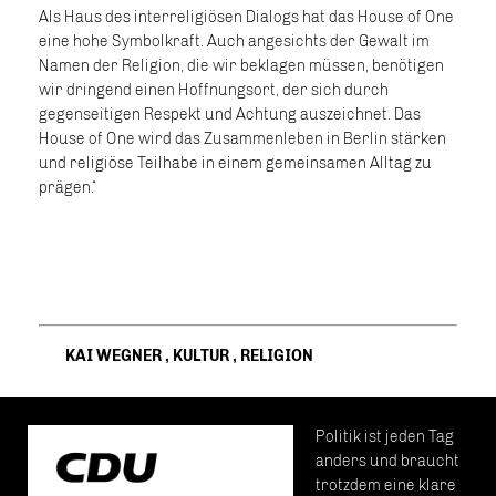
Als Haus des interreligiösen Dialogs hat das House of One
eine hohe Symbolkraft. Auch angesichts der Gewalt im
Namen der Religion, die wir beklagen müssen, benötigen
wir dringend einen Hoffnungsort, der sich durch
gegenseitigen Respekt und Achtung auszeichnet. Das
House of One wird das Zusammenleben in Berlin stärken
und religiöse Teilhabe in einem gemeinsamen Alltag zu
prägen.“
KAI WEGNER
,
KULTUR
,
RELIGION
Politik ist jeden Tag
anders und braucht
trotzdem eine klare