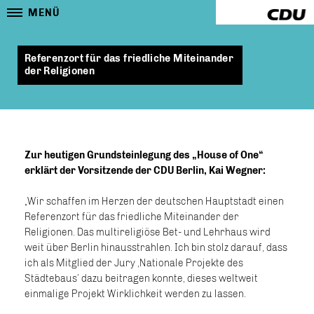
MENÜ
Referenzort für das friedliche Miteinander
der Religionen
Zur heutigen Grundsteinlegung des „House of One“
erklärt der Vorsitzende der CDU Berlin, Kai Wegner:
Wir schaffen im Herzen der deutschen Hauptstadt einen
Referenzort für das friedliche Miteinander der
Religionen. Das multireligiöse Bet- und Lehrhaus wird
weit über Berlin hinausstrahlen. Ich bin stolz darauf, dass
ich als Mitglied der Jury ‚Nationale Projekte des
Städtebaus‘ dazu beitragen konnte, dieses weltweit
einmalige Projekt Wirklichkeit werden zu lassen.