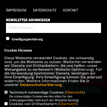
IMPRESSUM
DATENSCHUTZ
KONTAKT
NEWSLETTER ABONNIEREN
Einwilligungserklärung
Datenschutzerklärung
Cookie Hinweis
Hiermit berechtige ich die CDU Berlin zur Nutzung der Daten im Sinn
Diese Webseite verwendet Cookies, die notwendig
der nachfolgenden
Datenschutzerklärung.*
sind, um die Webseite zu nutzen. Weiterhin verwenden
wir Dienste von Drittanbietern, die uns helfen, unser
Anti-Roboter-Verifizierung
Webangebot zu verbessern (Website-Optmierung). Für
Hier klicken
die Verwendung bestimmter Dienste, benötigen wir
Ihre Einwilligung. Ihre Einwilligung können Sie jederzeit
Friendly
Captcha ⇗
widerrufen. Weitere Informationen finden Sie in
unserer
Datenschutzerklärung
.
Technisch notwendige Cookies (
Übersicht
)
Die notwendigen Cookies werden allein für den
* Pflichtfeld!
ordnungsgemäßen Gebrauch der Webseite benötigt.
Cookies von Drittanbietern (
Übersicht
)