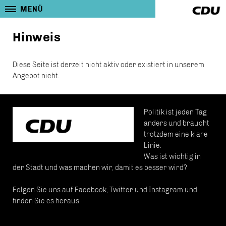
MENÜ
Hinweis
Diese Seite ist derzeit nicht aktiv oder existiert in unserem
Angebot nicht.
Politik ist jeden Tag
anders und braucht
trotzdem eine klare
Linie.
Was ist wichtig in
der Stadt und was machen wir, damit es besser wird?
Folgen Sie uns auf Facebook, Twitter und Instagram und
finden Sie es heraus.