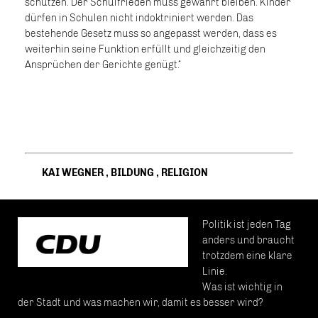
schützen. Der Schulfrieden muss gewahrt bleiben. Kinder
dürfen in Schulen nicht indoktriniert werden. Das
bestehende Gesetz muss so angepasst werden, dass es
weiterhin seine Funktion erfüllt und gleichzeitig den
Ansprüchen der Gerichte genügt.“
KAI WEGNER
,
BILDUNG
,
RELIGION
Politik ist jeden Tag
anders und braucht
trotzdem eine klare
Linie.
Was ist wichtig in
der Stadt und was machen wir, damit es besser wird?