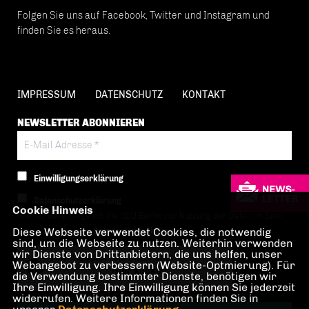
Folgen Sie uns auf Facebook, Twitter und Instagram und
finden Sie es heraus.
IMPRESSUM
DATENSCHUTZ
KONTAKT
NEWSLETTER ABONNIEREN
Einwilligungserklärung
Datenschutzerklärung
Cookie Hinweis
Hiermit berechtige ich die CDU Berlin zur Nutzung der Daten im Sinn
Diese Webseite verwendet Cookies, die notwendig
der nachfolgenden
Datenschutzerklärung.*
sind, um die Webseite zu nutzen. Weiterhin verwenden
wir Dienste von Drittanbietern, die uns helfen, unser
Anti-Roboter-Verifizierung
Webangebot zu verbessern (Website-Optmierung). Für
Hier klicken
die Verwendung bestimmter Dienste, benötigen wir
Ihre Einwilligung. Ihre Einwilligung können Sie jederzeit
Friendly
Captcha ⇗
widerrufen. Weitere Informationen finden Sie in