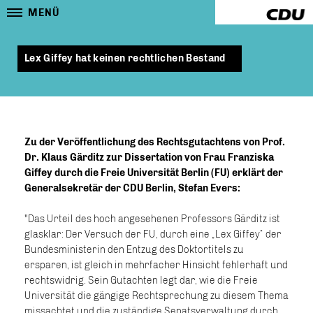
MENÜ
Lex Giffey hat keinen rechtlichen Bestand
Zu der Veröffentlichung des Rechtsgutachtens von Prof.
Dr. Klaus Gärditz zur Dissertation von Frau Franziska
Giffey durch die Freie Universität Berlin (FU) erklärt der
Generalsekretär der CDU Berlin, Stefan Evers:
"Das Urteil des hoch angesehenen Professors Gärditz ist
glasklar: Der Versuch der FU, durch eine „Lex Giffey“ der
Bundesministerin den Entzug des Doktortitels zu
ersparen, ist gleich in mehrfacher Hinsicht fehlerhaft und
rechtswidrig. Sein Gutachten legt dar, wie die Freie
Universität die gängige Rechtsprechung zu diesem Thema
missachtet und die zuständige Senatsverwaltung durch