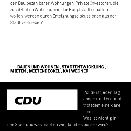
den Bau bezahlbarer Wohnungen. Private Investoren, die
zusätzlichen Wohnraum in der Hauptstadt schaffen
wollen, werden durch Enteignungsdiskussionen aus der
Stadt vertrieben."
BAUEN UND WOHNEN
,
STADTENTWICKLUNG
,
MIETEN
,
MIETENDECKEL
,
KAI WEGNER
Politik ist jeden Tag
anders und braucht
trotzdem eine klare
Linie.
Was ist wichtig in
der Stadt und was machen wir, damit es besser wird?