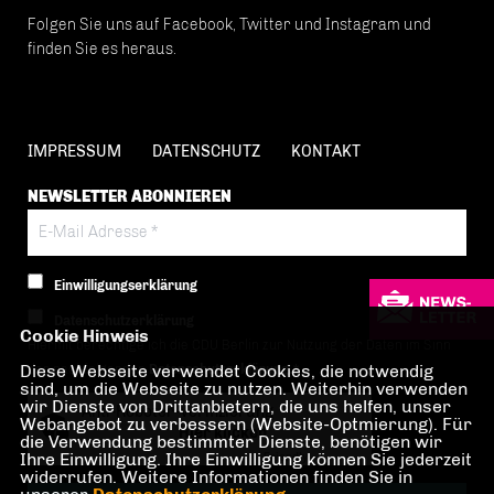
Folgen Sie uns auf Facebook, Twitter und Instagram und
finden Sie es heraus.
IMPRESSUM
DATENSCHUTZ
KONTAKT
NEWSLETTER ABONNIEREN
Einwilligungserklärung
Datenschutzerklärung
Cookie Hinweis
Hiermit berechtige ich die CDU Berlin zur Nutzung der Daten im Sinn
Diese Webseite verwendet Cookies, die notwendig
der nachfolgenden
Datenschutzerklärung.*
sind, um die Webseite zu nutzen. Weiterhin verwenden
wir Dienste von Drittanbietern, die uns helfen, unser
Anti-Roboter-Verifizierung
Webangebot zu verbessern (Website-Optmierung). Für
Hier klicken
die Verwendung bestimmter Dienste, benötigen wir
Ihre Einwilligung. Ihre Einwilligung können Sie jederzeit
Friendly
Captcha ⇗
widerrufen. Weitere Informationen finden Sie in