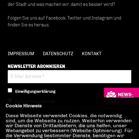
der Stadt und was machen wir, damit es besser wird?
Folgen Sie uns auf Facebook, Twitter und Instagram und
finden Sie es heraus.
IMPRESSUM
DATENSCHUTZ
KONTAKT
NEWSLETTER ABONNIEREN
Einwilligungserklärung
Datenschutzerklärung
Cookie Hinweis
Hiermit berechtige ich die CDU Berlin zur Nutzung der Daten im Sinn
Diese Webseite verwendet Cookies, die notwendig
der nachfolgenden
Datenschutzerklärung.*
sind, um die Webseite zu nutzen. Weiterhin verwenden
wir Dienste von Drittanbietern, die uns helfen, unser
Anti-Roboter-Verifizierung
Webangebot zu verbessern (Website-Optmierung). Für
Hier klicken
die Verwendung bestimmter Dienste, benötigen wir