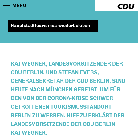
MENÜ
Hauptstadttourismus wiederbeleben
KAI WEGNER, LANDESVORSITZENDER DER
CDU BERLIN, UND STEFAN EVERS,
GENERALSEKRETÄR DER CDU BERLIN, SIND
HEUTE NACH MÜNCHEN GEREIST, UM FÜR
DEN VON DER CORONA-KRISE SCHWER
GETROFFENEN TOURISMUSSTANDORT
BERLIN ZU WERBEN. HIERZU ERKLÄRT DER
LANDESVORSITZENDE DER CDU BERLIN,
KAI WEGNER: