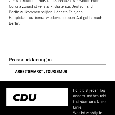
zur Weltstadt mit Herz und Schnauze. Wir wollen nach
Corona zunächst verstärkt Gäste aus Deutschland in
Berlin willkommen heißen. Höchste Zeit, den
Hauptstadttourismus wiederzubeleben. Auf geht’s nach
Berlin.“
Presseerklärungen
ARBEITSMARKT
,
TOURISMUS
Politik ist jeden Tag
anders und braucht
trotzdem eine klare
Linie.
Was ist wichtig in