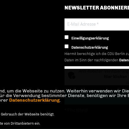
NEWSLETTER ABONNIER
Einwilligungserklärung
Datenschutzerklärung
Hiermit berechtige ich die CDU Berlin z
Daten im Sinn der nachfolgenden
Daten
Anti-Roboter-Verifizierung
Hier klicken
Fr
d, um die Webseite zu nutzen. Weiterhin verwenden wir Dien
die Verwendung bestimmter Dienste, benötigen wir Ihre Einw
serer
Datenschutzerklärung
.
* Pflichtfeld!
 Gebrauch der Webseite benötigt.
 von Drittanbietern ein.