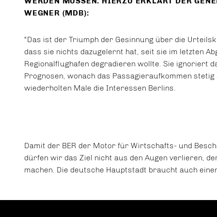
RDEN MÜSSEN.
HIERZU ERKLÄRT DER GENE
WEGNER
(MDB):
"Das ist der Triumph der Gesinnung über die Urteils
dass sie nichts dazugelernt hat, seit sie im letzten
Regionalflughafen degradieren wollte. Sie ignoriert d
Prognosen, wonach das Passagieraufkommen stetig s
wiederholten Male die Interessen Berlins.
Damit der BER der Motor für Wirtschafts- und Besch
dürfen wir das Ziel nicht aus den Augen verlieren, d
machen. Die deutsche Hauptstadt braucht auch einen