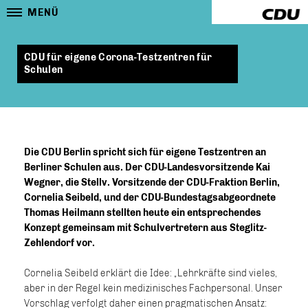
MENÜ
CDU für eigene Corona-Testzentren für
Schulen
Die CDU Berlin spricht sich für eigene Testzentren an
Berliner Schulen aus. Der CDU-Landesvorsitzende Kai
Wegner, die Stellv. Vorsitzende der CDU-Fraktion Berlin,
Cornelia Seibeld, und der CDU-Bundestagsabgeordnete
Thomas Heilmann stellten heute ein entsprechendes
Konzept gemeinsam mit Schulvertretern aus Steglitz-
Zehlendorf vor.
Cornelia Seibeld erklärt die Idee: „Lehrkräfte sind vieles,
aber in der Regel kein medizinisches Fachpersonal. Unser
Vorschlag verfolgt daher einen pragmatischen Ansatz: