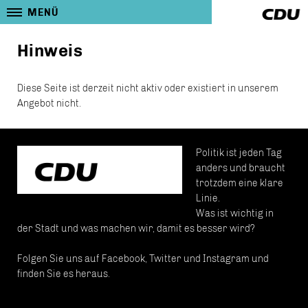
MENÜ
Hinweis
Diese Seite ist derzeit nicht aktiv oder existiert in unserem
Angebot nicht.
Politik ist jeden Tag
anders und braucht
trotzdem eine klare
Linie.
Was ist wichtig in
der Stadt und was machen wir, damit es besser wird?
Folgen Sie uns auf Facebook, Twitter und Instagram und
finden Sie es heraus.