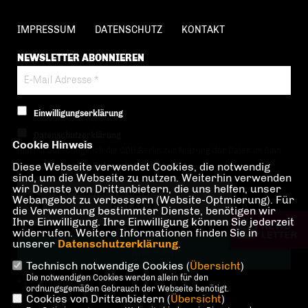
IMPRESSUM
DATENSCHUTZ
KONTAKT
NEWSLETTER ABONNIEREN
Einwilligungserklärung
Datenschutzerklärung
Cookie Hinweis
Hiermit berechtige ich die CDU Berlin zur Nutzung der Daten im Sinn
Diese Webseite verwendet Cookies, die notwendig
der nachfolgenden
Datenschutzerklärung.*
sind, um die Webseite zu nutzen. Weiterhin verwenden
wir Dienste von Drittanbietern, die uns helfen, unser
Anti-Roboter-Verifizierung
Webangebot zu verbessern (Website-Optmierung). Für
Hier klicken
die Verwendung bestimmter Dienste, benötigen wir
Ihre Einwilligung. Ihre Einwilligung können Sie jederzeit
Friendly
Captcha ⇗
widerrufen. Weitere Informationen finden Sie in
unserer
Datenschutzerklärung
.
Technisch notwendige Cookies (
Übersicht
)
Die notwendigen Cookies werden allein für den
* Pflichtfeld!
ordnungsgemäßen Gebrauch der Webseite benötigt.
Cookies von Drittanbietern (
Übersicht
)