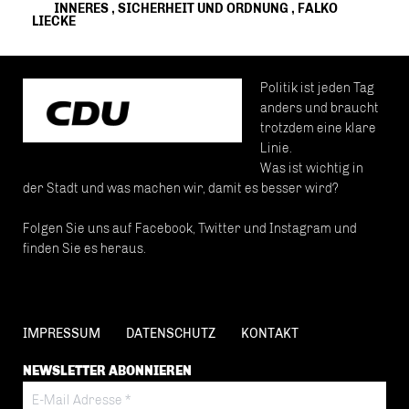
INNERES
,
SICHERHEIT UND ORDNUNG
,
FALKO
LIECKE
Politik ist jeden Tag
anders und braucht
trotzdem eine klare
Linie.
Was ist wichtig in
der Stadt und was machen wir, damit es besser wird?
Folgen Sie uns auf Facebook, Twitter und Instagram und
finden Sie es heraus.
IMPRESSUM
DATENSCHUTZ
KONTAKT
NEWSLETTER ABONNIEREN