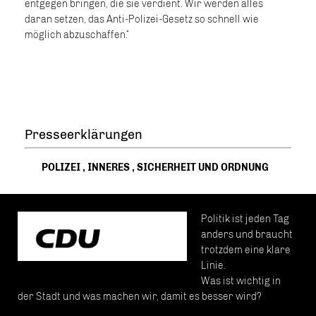
entgegen bringen, die sie verdient. Wir werden alles
daran setzen, das Anti-Polizei-Gesetz so schnell wie
möglich abzuschaffen.“
Presseerklärungen
POLIZEI
,
INNERES
,
SICHERHEIT UND ORDNUNG
Politik ist jeden Tag
anders und braucht
trotzdem eine klare
Linie.
Was ist wichtig in
der Stadt und was machen wir, damit es besser wird?