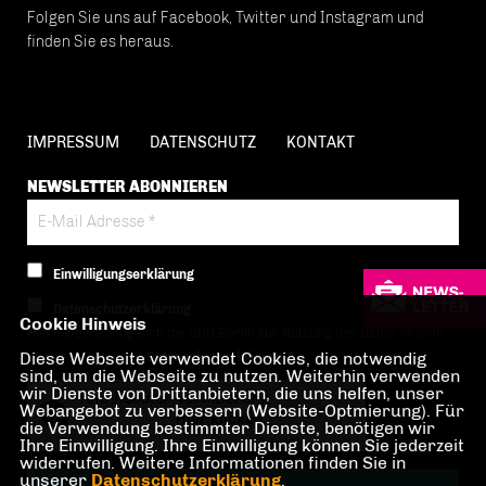
Folgen Sie uns auf Facebook, Twitter und Instagram und
finden Sie es heraus.
IMPRESSUM
DATENSCHUTZ
KONTAKT
NEWSLETTER ABONNIEREN
Einwilligungserklärung
Datenschutzerklärung
Cookie Hinweis
Hiermit berechtige ich die CDU Berlin zur Nutzung der Daten im Sinn
Diese Webseite verwendet Cookies, die notwendig
der nachfolgenden
Datenschutzerklärung.*
sind, um die Webseite zu nutzen. Weiterhin verwenden
wir Dienste von Drittanbietern, die uns helfen, unser
Anti-Roboter-Verifizierung
Webangebot zu verbessern (Website-Optmierung). Für
Hier klicken
die Verwendung bestimmter Dienste, benötigen wir
Ihre Einwilligung. Ihre Einwilligung können Sie jederzeit
Friendly
Captcha ⇗
widerrufen. Weitere Informationen finden Sie in
unserer
Datenschutzerklärung
.