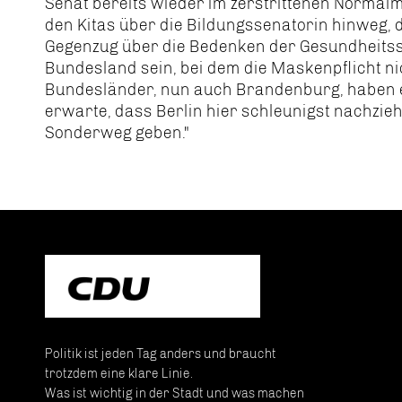
Senat bereits wieder im zerstrittenen Normalm
den Kitas über die Bildungssenatorin hinweg, d
Gegenzug über die Bedenken der Gesundheitsse
Bundesland sein, bei dem die Maskenpflicht nic
Bundesländer, nun auch Brandenburg, haben 
erwarte, dass Berlin hier schleunigst nachzieh
Sonderweg geben."
Politik ist jeden Tag anders und braucht
trotzdem eine klare Linie.
Was ist wichtig in der Stadt und was machen