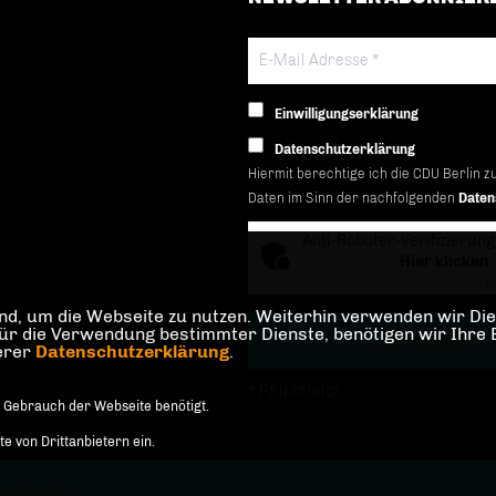
Einwilligungserklärung
Datenschutzerklärung
Hiermit berechtige ich die CDU Berlin z
Daten im Sinn der nachfolgenden
Daten
Anti-Roboter-Verifizierung
Hier klicken
Fr
d, um die Webseite zu nutzen. Weiterhin verwenden wir Dien
die Verwendung bestimmter Dienste, benötigen wir Ihre Einw
serer
Datenschutzerklärung
.
* Pflichtfeld!
 Gebrauch der Webseite benötigt.
 von Drittanbietern ein.
and Berlin