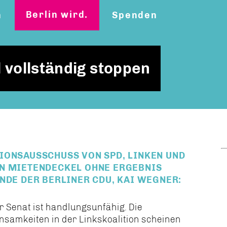
Berlin wird.
n
Spenden
vollständig stoppen
IONSAUSSCHUSS VON SPD, LINKEN UND
EN MIETENDECKEL OHNE ERGEBNIS
NDE DER BERLINER CDU, KAI WEGNER:
r Senat ist handlungsunfähig. Die
samkeiten in der Linkskoalition scheinen