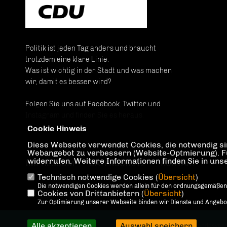
Politik ist jeden Tag anders und braucht
trotzdem eine klare Linie.
Was ist wichtig in der Stadt und was machen
wir, damit es besser wird?
Folgen Sie uns auf Facebook, Twitter und
Instagram und finden Sie es heraus.
Cookie Hinweis
Diese Webseite verwendet Cookies, die notwendig sin
Webangebot zu verbessern (Website-Optmierung). Für 
widerrufen. Weitere Informationen finden Sie in un
IMPRESSUM
DATENSCHUTZ
KONTAKT
Technisch notwendige Cookies (
Übersicht
)
Die notwendigen Cookies werden allein für den ordnungsgemäßen
Cookies von Drittanbietern (
Übersicht
)
Zur Optimierung unserer Webseite binden wir Dienste und Angebote
Alle akzeptieren
Auswahl speichern
@2026 CDU Landesverb