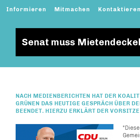
Informieren
Mitmachen
Kontaktiere
Senat muss Mietendeckel 
NACH MEDIENBERICHTEN HAT DER KOALIT
GRÜNEN DAS HEUTIGE GESPRÄCH ÜBER D
BEENDET. HIERZU ERKLÄRT DER VORSITZE
"Diese
Gemein