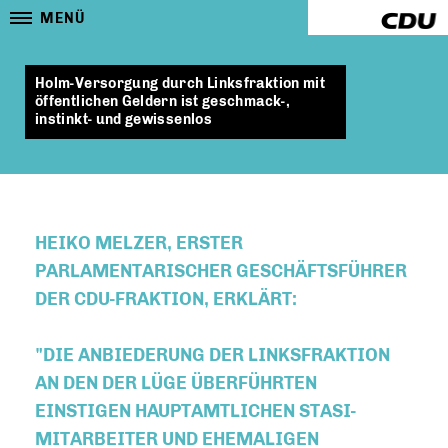
MENÜ
Holm-Versorgung durch Linksfraktion mit
öffentlichen Geldern ist geschmack-,
instinkt- und gewissenlos
HEIKO MELZER, ERSTER
PARLAMENTARISCHER GESCHÄFTSFÜHRER
DER CDU-FRAKTION, ERKLÄRT:
"DIE ANBIEDERUNG DER LINKSFRAKTION
AN DEN DER LÜGE ÜBERFÜHRTEN
EINSTIGEN HAUPTAMTLICHEN STASI-
MITARBEITER UND EHEMALIGEN