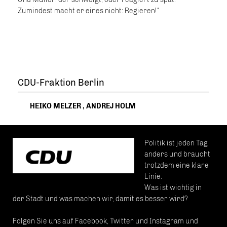
Zumindest macht er eines nicht: Regieren!“
CDU-Fraktion Berlin
HEIKO MELZER
,
ANDREJ HOLM
Politik ist jeden Tag
anders und braucht
trotzdem eine klare
Linie.
Was ist wichtig in
der Stadt und was machen wir, damit es besser wird?
Folgen Sie uns auf Facebook, Twitter und Instagram und