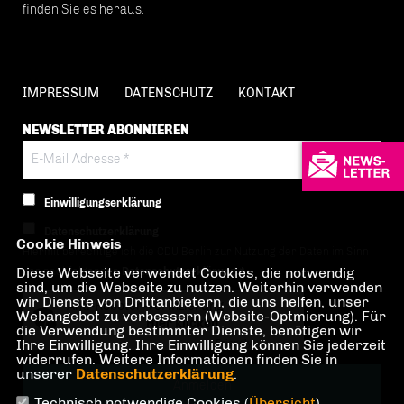
finden Sie es heraus.
IMPRESSUM
DATENSCHUTZ
KONTAKT
NEWSLETTER ABONNIEREN
Einwilligungserklärung
Datenschutzerklärung
Cookie Hinweis
Hiermit berechtige ich die CDU Berlin zur Nutzung der Daten im Sinn
Diese Webseite verwendet Cookies, die notwendig
der nachfolgenden
Datenschutzerklärung.*
sind, um die Webseite zu nutzen. Weiterhin verwenden
wir Dienste von Drittanbietern, die uns helfen, unser
Anti-Roboter-Verifizierung
Webangebot zu verbessern (Website-Optmierung). Für
Hier klicken
die Verwendung bestimmter Dienste, benötigen wir
Ihre Einwilligung. Ihre Einwilligung können Sie jederzeit
Friendly
Captcha ⇗
widerrufen. Weitere Informationen finden Sie in
unserer
Datenschutzerklärung
.
Technisch notwendige Cookies (
Übersicht
)