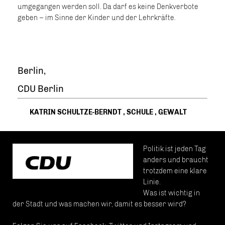
umgegangen werden soll. Da darf es keine Denkverbote
geben – im Sinne der Kinder und der Lehrkräfte.
Berlin,
CDU Berlin
KATRIN SCHULTZE-BERNDT
,
SCHULE
,
GEWALT
Politik ist jeden Tag
anders und braucht
trotzdem eine klare
Linie.
Was ist wichtig in
der Stadt und was machen wir, damit es besser wird?