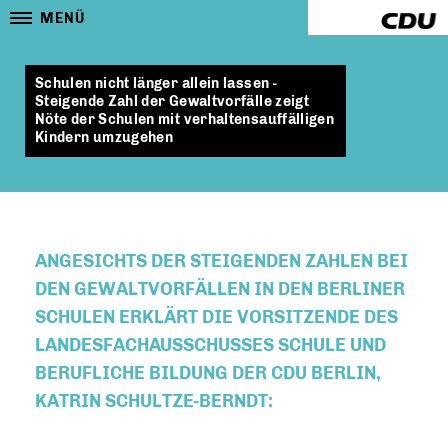
MENÜ
Schulen nicht länger allein lassen -
Steigende Zahl der Gewaltvorfälle zeigt
Nöte der Schulen mit verhaltensauffälligen
Kindern umzugehen
ANGESICHTS DER STEIGENDEN ZAHLEN BEI
DEN GEWALTVORFÄLLEN IN DEN BERLINER
SCHULEN ERKLÄRT DIE VORSITZENDE DES
LANDESFACHAUSSCHUSSES SCHULE UND
BERUFLICHE BILDUNG DER CDU BERLIN,
KATRIN SCHULTZE-BERNDT: