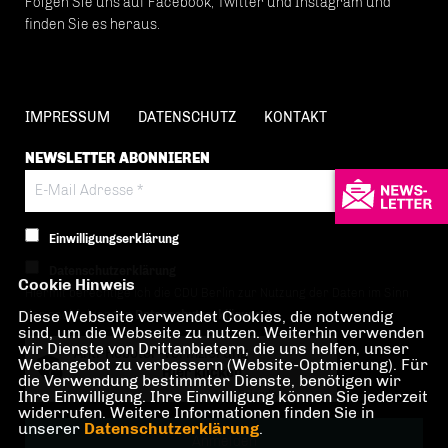
Folgen Sie uns auf Facebook, Twitter und Instagram und
finden Sie es heraus.
IMPRESSUM
DATENSCHUTZ
KONTAKT
NEWSLETTER ABONNIEREN
Einwilligungserklärung
Datenschutzerklärung
Cookie Hinweis
Hiermit berechtige ich die CDU Berlin zur Nutzung der Daten im Sinn
Diese Webseite verwendet Cookies, die notwendig
der nachfolgenden
Datenschutzerklärung.*
sind, um die Webseite zu nutzen. Weiterhin verwenden
wir Dienste von Drittanbietern, die uns helfen, unser
Anti-Roboter-Verifizierung
Webangebot zu verbessern (Website-Optmierung). Für
Hier klicken
die Verwendung bestimmter Dienste, benötigen wir
Ihre Einwilligung. Ihre Einwilligung können Sie jederzeit
Friendly
Captcha ⇗
widerrufen. Weitere Informationen finden Sie in
unserer
Datenschutzerklärung
.