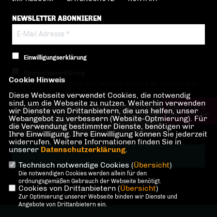
NEWSLETTER ABONNIEREN
Einwilligungserklärung
Datenschutzerklärung
Cookie Hinweis
Hiermit berechtige ich die CDU Berlin zur Nutzung der Daten im Sinn
Diese Webseite verwendet Cookies, die notwendig
der nachfolgenden
Datenschutzerklärung.*
sind, um die Webseite zu nutzen. Weiterhin verwenden
wir Dienste von Drittanbietern, die uns helfen, unser
Anti-Roboter-Verifizierung
Webangebot zu verbessern (Website-Optmierung). Für
Hier klicken
die Verwendung bestimmter Dienste, benötigen wir
Ihre Einwilligung. Ihre Einwilligung können Sie jederzeit
Friendly
Captcha ⇗
widerrufen. Weitere Informationen finden Sie in
unserer
Datenschutzerklärung
.
Technisch notwendige Cookies (
Übersicht
)
Die notwendigen Cookies werden allein für den
* Pflichtfeld!
ordnungsgemäßen Gebrauch der Webseite benötigt.
Cookies von Drittanbietern (
Übersicht
)
Zur Optimierung unserer Webseite binden wir Dienste und
Angebote von Drittanbietern ein.
@2026 CDU Landesverband Berlin