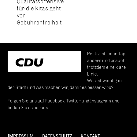
Qualitätsoffensive
für die Kitas geht
vor
Gebührenfreiheit
Politik ist jeden Tag
anders und braucht
trotzdem eine klare
Linie.
Was ist wichtig in
der Stadt und was machen wir, damit es besser wird?
Folgen Sie uns auf Facebook, Twitter und Instagram und
finden Sie es heraus.
IMPRESSUM
DATENSCHUTZ
KONTAKT