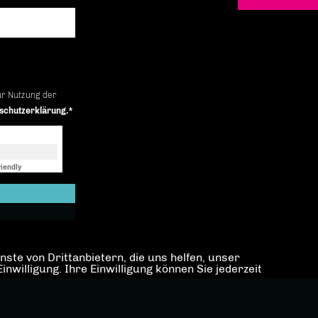
ur Nutzung der
schutzerklärung.*
iendly
Captcha ⇗
ste von Drittanbietern, die uns helfen, unser
illigung. Ihre Einwilligung können Sie jederzeit
REALISATION: SHARKNESS MEDIA GMBH & CO. KG