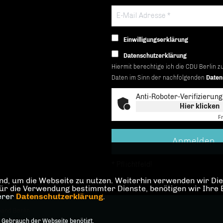
Einwilligungserklärung
Datenschutzerklärung
Hiermit berechtige ich die CDU Berlin z
Daten im Sinn der nachfolgenden
Daten
Anti-Roboter-Verifizierung
Hier klicken
Fr
* Pflichtfeld!
d, um die Webseite zu nutzen. Weiterhin verwenden wir Dien
die Verwendung bestimmter Dienste, benötigen wir Ihre Einw
serer
Datenschutzerklärung
.
and Berlin
 Gebrauch der Webseite benötigt.
orbehalten.