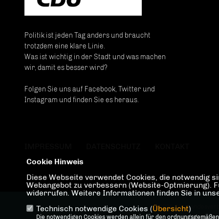
Politik ist jeden Tag anders und braucht
trotzdem eine klare Linie.
Was ist wichtig in der Stadt und was machen
wir, damit es besser wird?
Folgen Sie uns auf Facebook, Twitter und
Instagram und finden Sie es heraus.
IMPRESSUM
DATENSCHUTZ
KONTAKT
Cookie Hinweis
Diese Webseite verwendet Cookies, die notwendig sin
Webangebot zu verbessern (Website-Optmierung). Für 
widerrufen. Weitere Informationen finden Sie in un
@2026 CDU Landesverb
Technisch notwendige Cookies (
Übersicht
)
Die notwendigen Cookies werden allein für den ordnungsgemäßen
Alle Rechte v