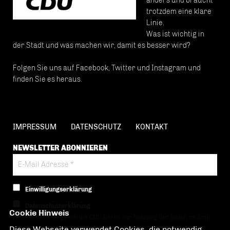
anders und braucht
trotzdem eine klare
Linie.
Was ist wichtig in
der Stadt und was machen wir, damit es besser wird?
Folgen Sie uns auf Facebook, Twitter und Instagram und
finden Sie es heraus.
IMPRESSUM
DATENSCHUTZ
KONTAKT
NEWSLETTER ABONNIEREN
Einwilligungserklärung
Datenschutzerklärung
Cookie Hinweis
Hiermit berechtige ich die CDU Berlin zur Nutzung der Daten im Sinn
Diese Webseite verwendet Cookies, die notwendig
der nachfolgenden
Datenschutzerklärung.*