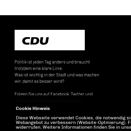
Politik ist jeden Tag anders und braucht
trotzdem eine klare Linie.
Was ist wichtig in der Stadt und was machen
wir, damit es besser wird?
Folgen Sie uns auf Facebook, Twitter und
Instagram und finden Sie es heraus.
Cookie Hinweis
Diese Webseite verwendet Cookies, die notwendig sin
Webangebot zu verbessern (Website-Optmierung). Für 
widerrufen. Weitere Informationen finden Sie in un
IMPRESSUM
DATENSCHUTZ
KONTAKT