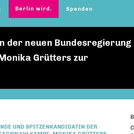
Berlin wird.
n
Spenden
in der neuen Bundesregierung
 Monika Grütters zur
B
NDE UND SPITZENKANDIDATIN DER
C
STAGSWAHLKAMPF, MONIKA GRÜTTERS,