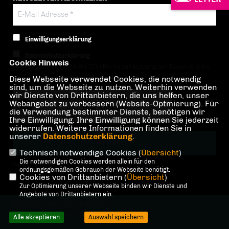
Einwilligungserklärung
Datenschutzerklärung
Cookie Hinweis
Hiermit berechtige ich die CDU Berlin zur Nutzung der Daten im Sinn
Diese Webseite verwendet Cookies, die notwendig
der nachfolgenden
Datenschutzerklärung.*
sind, um die Webseite zu nutzen. Weiterhin verwenden
wir Dienste von Drittanbietern, die uns helfen, unser
Anti-Roboter-Verifizierung
Webangebot zu verbessern (Website-Optmierung). Für
Hier klicken
die Verwendung bestimmter Dienste, benötigen wir
Ihre Einwilligung. Ihre Einwilligung können Sie jederzeit
Friendly
Captcha ⇗
widerrufen. Weitere Informationen finden Sie in
unserer
Datenschutzerklärung
.
Technisch notwendige Cookies (
Übersicht
)
Die notwendigen Cookies werden allein für den
* Pflichtfeld!
ordnungsgemäßen Gebrauch der Webseite benötigt.
Cookies von Drittanbietern (
Übersicht
)
Zur Optimierung unserer Webseite binden wir Dienste und
Angebote von Drittanbietern ein.
@2026 CDU Landesverband Berlin
Alle Rechte vorbehalten.
Alle akzeptieren
Auswahl speichern