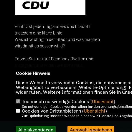
Politik ist jeden Tag anders und braucht
trotzdem eine klare Linie.
Was ist wichtig in der Stadt und was machen
wir, damit es besser wird?
Folgen Sie uns auf Facebook, Twitter und
Instagram und finden Sie es heraus.
Cookie Hinweis
Diese Webseite verwendet Cookies, die notwendig sin
Webangebot zu verbessern (Website-Optmierung). Für 
widerrufen. Weitere Informationen finden Sie in un
IMPRESSUM
DATENSCHUTZ
KONTAKT
Technisch notwendige Cookies (
Übersicht
)
Die notwendigen Cookies werden allein für den ordnungsgemäßen
Cookies von Drittanbietern (
Übersicht
)
Zur Optimierung unserer Webseite binden wir Dienste und Angebote
Alle akzeptieren
Auswahl speichern
@2026 CDU Landesverb