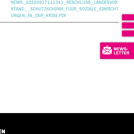
NEWS_20220917111341_BESCHLUSS_LANDESVOR
STAND__SCHUTZSCHIRM_FUER_SOZIALE_EINRICHT
UNGEN_IN_DER_KRISE.PDF
EN