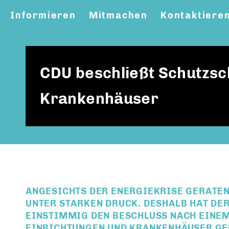
Informieren
Mitmachen
Kontaktiere
CDU beschließt Schutzsch
Krankenhäuser
ANGESICHTS DER ENERGIEKRISE GERATEN
UNTER STARKEN DRUCK. DESHALB HAT DE
EINSTIMMIG DEN BESCHLUSS NACH EINE
EINRICHTUNGEN UND KRANKENHÄUSER GEF