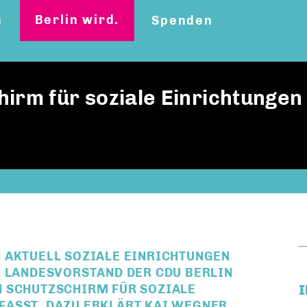
Berlin wird.
n
Spenden
irm für soziale Einrichtungen
 AKTUELL SOZIALE EINRICHTUNGEN
R LANDESVORSTAND DER CDU BERLIN
M SCHUTZSCHIRM FÜR SOZIALE
ASST. DAZU ERKLÄRT KAI WEGNER,