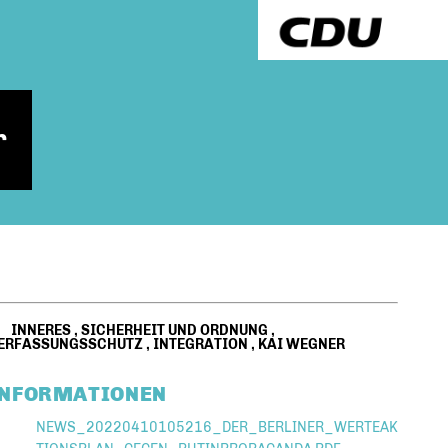
r
INNERES
,
SICHERHEIT UND ORDNUNG
,
ERFASSUNGSSCHUTZ
,
INTEGRATION
,
KAI WEGNER
INFORMATIONEN
NEWS_20220410105216_DER_BERLINER_WERTEAK