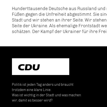
Hunderttausende Deutsche aus Russland und 
Füßen gegen die Unfreiheit abgestimmt. Sie sind
Stadt und wir stehen an ihrer Seite. Wir stehen
Seite der Ukraine. Als ehemalige Frontstadt we
schätzen. Der Kampf der Ukrainer für ihre Frei
Politik ist jeden Tag anders und braucht
trotzdem eine klare Linie.
Was ist wichtig in der Stadt und was machen
wir, damit es besser wird?