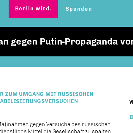
Berlin wird.
n
Spenden
lan gegen Putin-Propaganda vo
IER ZUM UMGANG MIT RUSSISCHEN
ABILISIERUNGSVERSUCHEN
V
e Maßnahmen gegen Versuche des russischen
nstliche Mittel die Gesellschaft zu spalten.