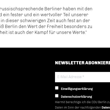
russischsprechende Berliner haben mit den
 ein fester und ein wertvoller Teil unserer
 in dieser schwierigen Zeit auch fest an der
iß Berlin den Wert der Freiheit besonders zu
heit ist auch der Kampf für unsere Werte.“
NEWSLETTER ABONNIER
Einwilligungserklärung
Datenschutzerklärung
Hiermit berechtige ich die CDU Berlin z
Daten im Sinn der nachfolgenden
Daten