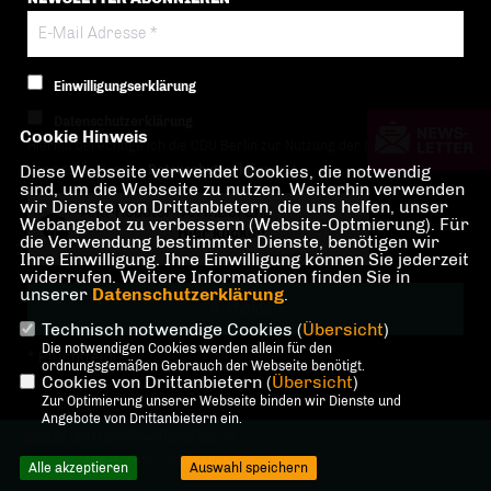
Einwilligungserklärung
Datenschutzerklärung
Cookie Hinweis
Hiermit berechtige ich die CDU Berlin zur Nutzung der Daten im Sinn
Diese Webseite verwendet Cookies, die notwendig
der nachfolgenden
Datenschutzerklärung.*
sind, um die Webseite zu nutzen. Weiterhin verwenden
wir Dienste von Drittanbietern, die uns helfen, unser
Anti-Roboter-Verifizierung
Webangebot zu verbessern (Website-Optmierung). Für
Hier klicken
die Verwendung bestimmter Dienste, benötigen wir
Ihre Einwilligung. Ihre Einwilligung können Sie jederzeit
Friendly
Captcha ⇗
widerrufen. Weitere Informationen finden Sie in
unserer
Datenschutzerklärung
.
Technisch notwendige Cookies (
Übersicht
)
Die notwendigen Cookies werden allein für den
* Pflichtfeld!
ordnungsgemäßen Gebrauch der Webseite benötigt.
Cookies von Drittanbietern (
Übersicht
)
Zur Optimierung unserer Webseite binden wir Dienste und
Angebote von Drittanbietern ein.
@2026 CDU Landesverband Berlin
Alle Rechte vorbehalten.
Alle akzeptieren
Auswahl speichern