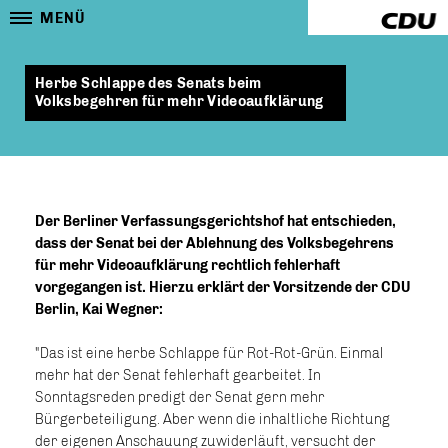
MENÜ
Herbe Schlappe des Senats beim
Volksbegehren für mehr Videoaufklärung
Der Berliner Verfassungsgerichtshof hat entschieden,
dass der Senat bei der Ablehnung des Volksbegehrens
für mehr Videoaufklärung rechtlich fehlerhaft
vorgegangen ist. Hierzu erklärt der Vorsitzende der CDU
Berlin, Kai Wegner:
"Das ist eine herbe Schlappe für Rot-Rot-Grün. Einmal
mehr hat der Senat fehlerhaft gearbeitet. In
Sonntagsreden predigt der Senat gern mehr
Bürgerbeteiligung. Aber wenn die inhaltliche Richtung
der eigenen Anschauung zuwiderläuft, versucht der