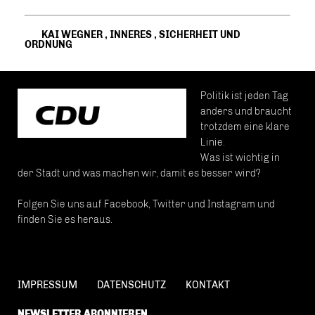
KAI WEGNER
,
INNERES
,
SICHERHEIT UND
ORDNUNG
Politik ist jeden Tag
anders und braucht
trotzdem eine klare
Linie.
Was ist wichtig in
der Stadt und was machen wir, damit es besser wird?
Folgen Sie uns auf Facebook, Twitter und Instagram und
finden Sie es heraus.
IMPRESSUM
DATENSCHUTZ
KONTAKT
NEWSLETTER ABONNIEREN