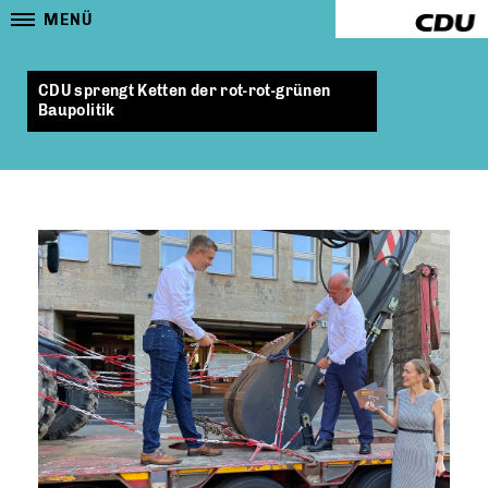
MENÜ
CDU sprengt Ketten der rot-rot-grünen
Baupolitik