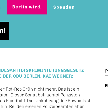
Berlin wird.
n
Spenden
n!
NDESANTIDISKRIMINIERUNGSGESETZ
P
 DER CDU BERLIN, KAI WEGNER:
R
er Rot-Rot-Grün nicht mehr. Das ist ein
isten. Dieser Senat betrachtet Polizisten
 als Feindbild. Die Umkehrung der Beweislast
 hin. Bei den eigenen Polizeibeamten aber