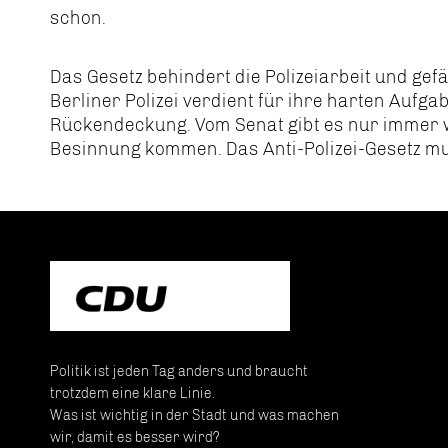
schon.
Das Gesetz behindert die Polizeiarbeit und gefä
Berliner Polizei verdient für ihre harten Auf
Rückendeckung. Vom Senat gibt es nur immer 
Besinnung kommen. Das Anti-Polizei-Gesetz mu
Politik ist jeden Tag anders und braucht
trotzdem eine klare Linie.
Was ist wichtig in der Stadt und was machen
wir, damit es besser wird?