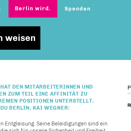
Berlin wird.
n
Spenden
n weisen
 HAT DEN MITARBEITERINNEN UND
P
N ZUM TEIL EINE AFFINITÄT ZU
REMEN POSITIONEN UNTERSTELLT.
R
DU BERLIN, KAI WEGNER:
n Entgleisung. Seine Beleidigungen sind ein
die sich für unsere Sicherheit und Freiheit