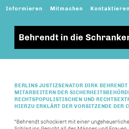
Informieren
Mitmachen
Kontaktiere
Behrendt in die Schranke
BERLINS JUSTIZSENATOR DIRK BEHRENDT
MITARBEITERN DER SICHERHEITSBEHÖRDE
RECHTSPOPULISTISCHEN UND RECHTSEXT
HIERZU ERKLÄRT DER VORSITZENDE DER C
"Behrendt schockiert mit einer ungeheuerliche
Schlag ins Gesicht all der Männer und Frauen, 