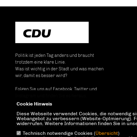
Politik ist jeden Tag anders und braucht
trotzdem eine klare Linie.
Was ist wichtig in der Stadt und was machen
wir, damit es besser wird?
Folgen Sie uns auf Facebook, Twitter und
Instagram und finden Sie es heraus.
Cookie Hinweis
Diese Webseite verwendet Cookies, die notwendig sin
Webangebot zu verbessern (Website-Optmierung). Für 
widerrufen. Weitere Informationen finden Sie in un
IMPRESSUM
DATENSCHUTZ
KONTAKT
Technisch notwendige Cookies (
Übersicht
)