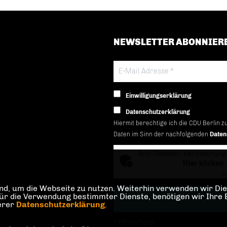
NEWSLETTER ABONNIER
Einwilligungserklärung
Datenschutzerklärung
Hiermit berechtige ich die CDU Berlin z
Daten im Sinn der nachfolgenden
Daten
Anti-Roboter-Verifizierung
Hier klicken
Fr
d, um die Webseite zu nutzen. Weiterhin verwenden wir Dien
die Verwendung bestimmter Dienste, benötigen wir Ihre Einw
serer
Datenschutzerklärung
.
* Pflichtfeld!