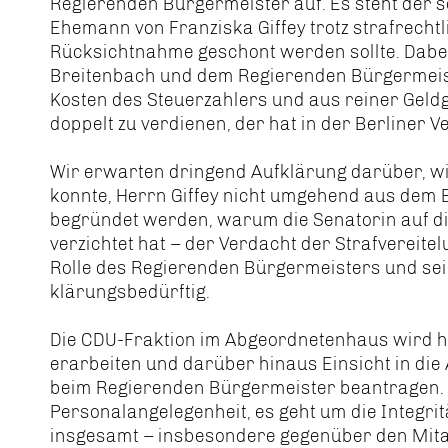
Regierenden Bürgermeister auf. Es steht der
Ehemann von Franziska Giffey trotz strafrechtl
Rücksichtnahme geschont werden sollte. Dabe
Breitenbach und dem Regierenden Bürgermeist
Kosten des Steuerzahlers und aus reiner Geldgi
doppelt zu verdienen, der hat in der Berliner V
Wir erwarten dringend Aufklärung darüber, w
konnte, Herrn Giffey nicht umgehend aus dem 
begründet werden, warum die Senatorin auf di
verzichtet hat – der Verdacht der Strafvereite
Rolle des Regierenden Bürgermeisters und sein
klärungsbedürftig.
Die CDU-Fraktion im Abgeordnetenhaus wird hi
erarbeiten und darüber hinaus Einsicht in di
beim Regierenden Bürgermeister beantragen. Hi
Personalangelegenheit, es geht um die Integri
insgesamt – insbesondere gegenüber den Mita