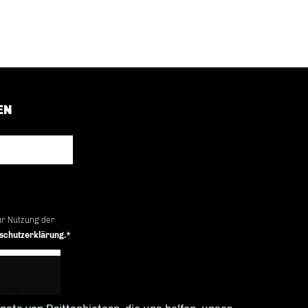
EN
ur Nutzung der
schutzerklärung.*
iendly
Captcha ⇗