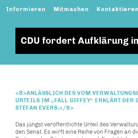
Informieren
Mitmachen
Kontaktiere
CDU fordert Aufklärung im
<B>ANLÄSSLICH DES VOM VERWALTUNGSG
URTEILS IM „FALL GIFFEY“ ERKLÄRT DER
STEFAN EVERS:</B>
Das jüngst veröffentlichte Urteil des Verwaltung
den Senat. Es wirft eine Reihe von Fragen an 