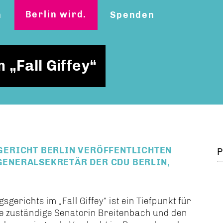
Berlin wird.
n
Spenden
 „Fall Giffey“
ERICHT BERLIN VERÖFFENTLICHTEN
P
 GENERALSEKRETÄR DER CDU BERLIN,
sgerichts im „Fall Giffey“ ist ein Tiefpunkt für
die zuständige Senatorin Breitenbach und den