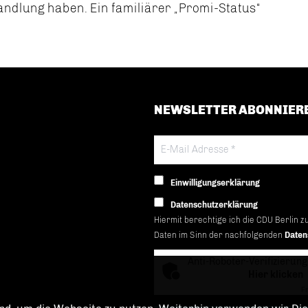
ndlung haben. Ein familiärer „Promi-Status“
NEWSLETTER ABONNIER
Einwilligungserklärung
Datenschutzerklärung
Hiermit berechtige ich die CDU Berlin z
Daten im Sinn der nachfolgenden
Daten
Anti-Roboter-Verifizierung
Hier klicken
Fr