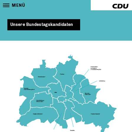
MENÜ
Unsere Bundestagskandidaten
Friedrichhain
Kreuzberg
Prenzlauerberg-Ost
Pankow
Reinickendorf
Lichtenberg
Spandau
Charlottenburg-Nord
Mitte
Marzahn-
Hellersdorf
Charlottenburg-
Wilmersdorf
Steglitz Zehlendorf
Treptow-Köpenick
Neukölln