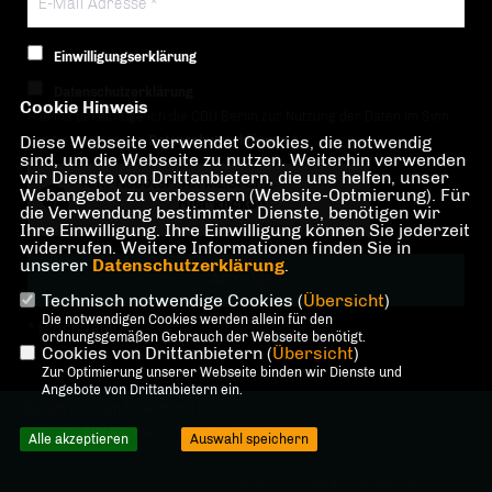
Einwilligungserklärung
Datenschutzerklärung
Cookie Hinweis
Hiermit berechtige ich die CDU Berlin zur Nutzung der Daten im Sinn
Diese Webseite verwendet Cookies, die notwendig
der nachfolgenden
Datenschutzerklärung.*
sind, um die Webseite zu nutzen. Weiterhin verwenden
wir Dienste von Drittanbietern, die uns helfen, unser
Anti-Roboter-Verifizierung
Webangebot zu verbessern (Website-Optmierung). Für
Hier klicken
die Verwendung bestimmter Dienste, benötigen wir
Ihre Einwilligung. Ihre Einwilligung können Sie jederzeit
Friendly
Captcha ⇗
widerrufen. Weitere Informationen finden Sie in
unserer
Datenschutzerklärung
.
Technisch notwendige Cookies (
Übersicht
)
Die notwendigen Cookies werden allein für den
* Pflichtfeld!
ordnungsgemäßen Gebrauch der Webseite benötigt.
Cookies von Drittanbietern (
Übersicht
)
Zur Optimierung unserer Webseite binden wir Dienste und
Angebote von Drittanbietern ein.
@2026 CDU Landesverband Berlin
Alle Rechte vorbehalten.
Alle akzeptieren
Auswahl speichern
REALISATION: SHARKNESS MEDIA GMBH & CO. KG